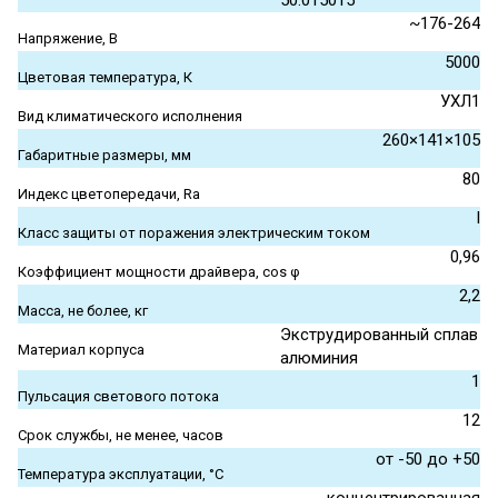
50.015015
~176-264
Напряжение, В
5000
Цветовая температура, К
УХЛ1
Вид климатического исполнения
260×141×105
Габаритные размеры, мм
80
Индекс цветопередачи, Ra
I
Класс защиты от поражения электрическим током
0,96
Коэффициент мощности драйвера, cos φ
2,2
Масса, не более, кг
Экструдированный сплав
Материал корпуса
алюминия
1
Пульсация светового потока
12
Срок службы, не менее, часов
от -50 до +50
Температура эксплуатации, °С