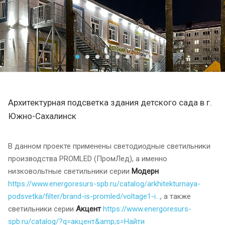
Архитектурная подсветка здания детского сада в г.
Южно-Сахалинск
В данном проекте применены светодиодные светильники
производства PROMLED (ПромЛед), а именно
низковольтные светильники серии
Модерн
https://www.energoresurs-spb.ru/catalog/arkhitekturnaya-
podsvetka/filter/brand-is-promled/voltage1-i...
, а также
светильники серии
Акцент
https://www.energoresurs-
spb.ru/catalog/?q=акцент&amp;s=Найти