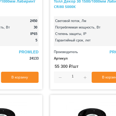
0/1000мм Лабиринт
Толл Декор 30 1500/1000мм Лаб
CRI80 5000К
2450
Световой поток, Лм
ть, Вт
30
Потребляемая мощность, Вт
IP65
Степень защиты, IP
5
Гарантийный срок, лет
PROMLED
PR
Производитель
24133
Артикул
55 300
₽
/шт
В корзину
В корзи