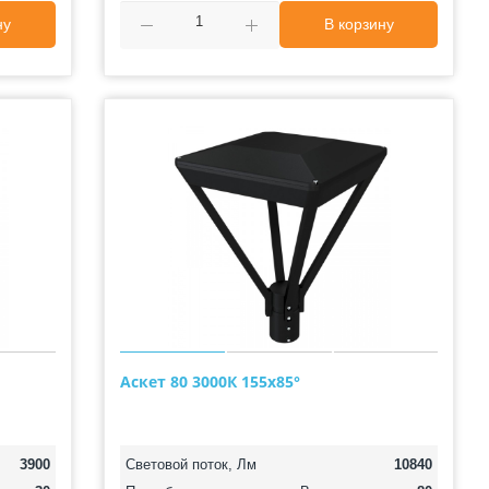
ну
В корзину
Аскет 80 3000К 155х85°
3900
Световой поток, Лм
10840