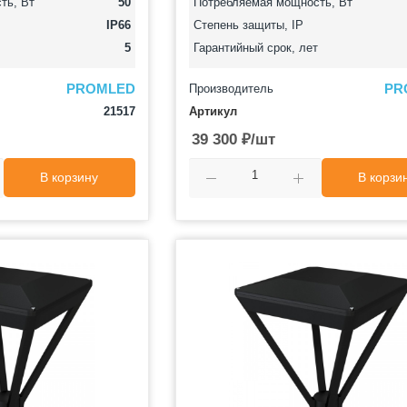
ть, Вт
50
Потребляемая мощность, Вт
IP66
Степень защиты, IP
5
Гарантийный срок, лет
PROMLED
PR
Производитель
21517
Артикул
39 300
₽
/шт
В корзину
В корзи