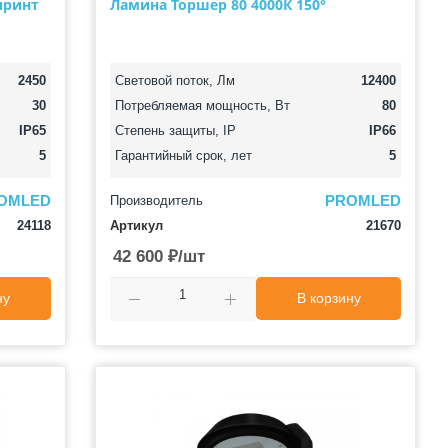
иринт
Ламина Торшер 80 4000К 150°
2450
Световой поток, Лм
12400
30
Потребляемая мощность, Вт
80
IP65
Степень защиты, IP
IP66
5
Гарантийный срок, лет
5
OMLED
PROMLED
Производитель
24118
Артикул
21670
42 600
₽
/шт
ну
В корзину