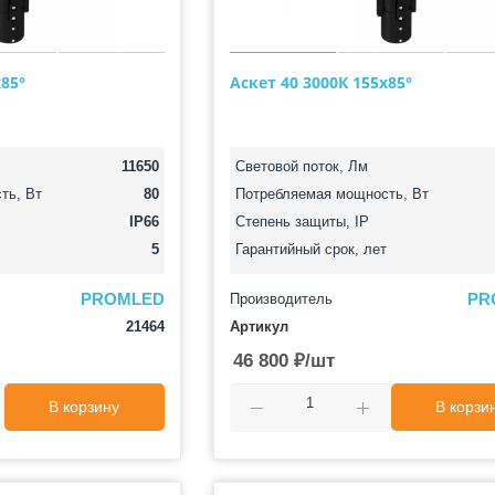
х85°
Аскет 40 3000К 155х85°
11650
Световой поток, Лм
ть, Вт
80
Потребляемая мощность, Вт
IP66
Степень защиты, IP
5
Гарантийный срок, лет
PROMLED
PR
Производитель
21464
Артикул
46 800
₽
/шт
В корзину
В корзи