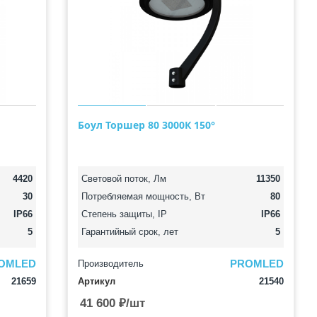
Боул Торшер 80 3000К 150°
4420
Световой поток, Лм
11350
30
Потребляемая мощность, Вт
80
IP66
Степень защиты, IP
IP66
5
Гарантийный срок, лет
5
OMLED
PROMLED
Производитель
21659
Артикул
21540
41 600
₽
/шт