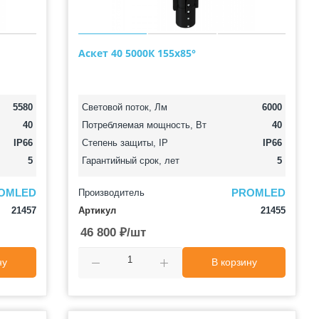
Аскет 40 5000К 155х85°
5580
Световой поток, Лм
6000
40
Потребляемая мощность, Вт
40
IP66
Степень защиты, IP
IP66
5
Гарантийный срок, лет
5
OMLED
PROMLED
Производитель
21457
Артикул
21455
46 800
₽
/шт
ну
В корзину