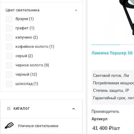
Цвет светильника
брауни (
1
)
графит (
1
)
капучино (
2
)
кофейное золото (
1
)
Ламина Торшер 50 
серый (
2
)
черное золото (
9
)
черный (
12
)
Световой поток, Лм
Потребляемая мощнос
шоколад (
1
)
Степень защиты, IP
Гарантийный срок, лет
КАТАЛОГ
Производитель
Артикул
Уличные светильники
41 400
₽
/шт