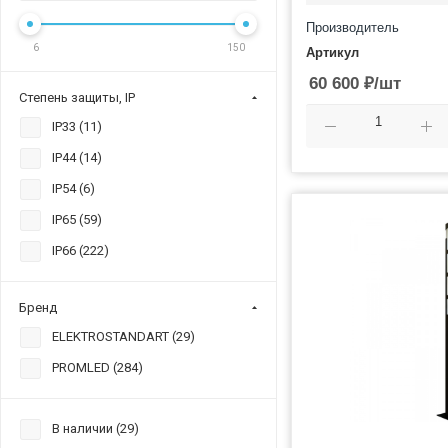
Производитель
6
150
Артикул
60 600
₽
/шт
Степень защиты, IP
IP33 (
11
)
IP44 (
14
)
IP54 (
6
)
IP65 (
59
)
IP66 (
222
)
Бренд
ELEKTROSTANDART (
29
)
PROMLED (
284
)
В наличии (
29
)