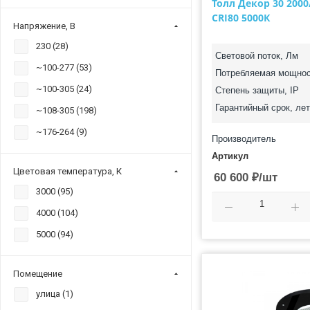
Толл Декор 30 200
CRI80 5000К
Напряжение, В
230 (
28
)
Световой поток, Лм
~100-277 (
53
)
Потребляемая мощнос
~100-305 (
24
)
Степень защиты, IP
Гарантийный срок, лет
~108-305 (
198
)
~176-264 (
9
)
Производитель
Артикул
Цветовая температура, К
60 600
₽
/шт
3000 (
95
)
4000 (
104
)
5000 (
94
)
Помещение
улица (
1
)