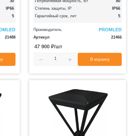
30
Потребляемая мощность, Вт
80
IP66
Степень защиты, IP
IP66
5
Гарантийный срок, лет
5
OMLED
PROMLED
Производитель
21488
Артикул
21466
47 900
₽
/шт
ну
В корзину