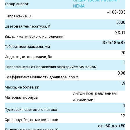
Опция. Гроза. Разъем
Товар аналог
NEMA
~108-305
Напряжение, В
5000
Цветовая температура, К
УХЛ1
Вид климатического исполнения
374x185x87
Габаритные размеры, мм
70
Индекс цветопередачи, Ra
I
Класс защиты от поражения электрическим током
0,98
Коэффициент мощности драйвера, cos φ
1,9
Масса, не более, кг
литой под давлением
Материал корпуса
алюминий
1
Пульсация светового потока
12
Срок службы, не менее, часов
от -60 до +50
Температура эксплуатации, °С