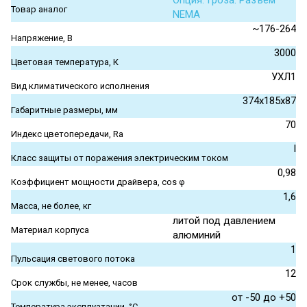
Опция. Гроза. Разъем
Товар аналог
NEMA
~176-264
Напряжение, В
3000
Цветовая температура, К
УХЛ1
Вид климатического исполнения
374x185x87
Габаритные размеры, мм
70
Индекс цветопередачи, Ra
I
Класс защиты от поражения электрическим током
0,98
Коэффициент мощности драйвера, cos φ
1,6
Масса, не более, кг
литой под давлением
Материал корпуса
алюминий
1
Пульсация светового потока
12
Срок службы, не менее, часов
от -50 до +50
Температура эксплуатации, °С