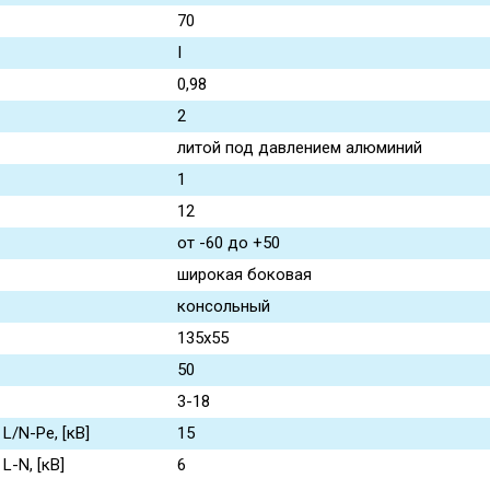
70
I
0,98
2
литой под давлением алюминий
1
12
от -60 до +50
широкая боковая
консольный
135x55
50
3-18
/N-Pe, [кВ]
15
-N, [кВ]
6