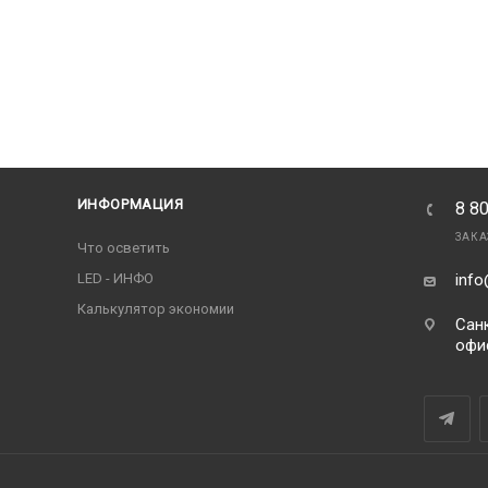
ИНФОРМАЦИЯ
8 8
ЗАКА
Что осветить
LED - ИНФО
info
Калькулятор экономии
Санк
офи