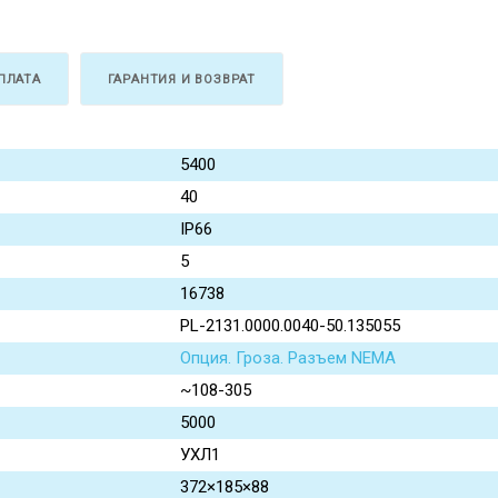
ПЛАТА
ГАРАНТИЯ И ВОЗВРАТ
5400
40
IP66
5
16738
PL-2131.0000.0040-50.135055
Опция. Гроза. Разъем NEMA
~108-305
5000
УХЛ1
372×185×88