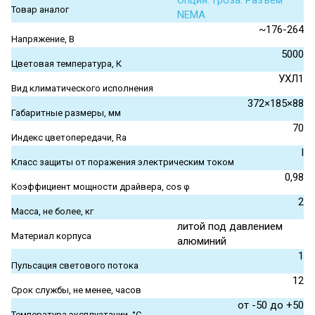
Опция. Гроза. Разъем
Товар аналог
NEMA
~176-264
Напряжение, В
5000
Цветовая температура, К
УХЛ1
Вид климатического исполнения
372×185×88
Габаритные размеры, мм
70
Индекс цветопередачи, Ra
I
Класс защиты от поражения электрическим током
0,98
Коэффициент мощности драйвера, cos φ
2
Масса, не более, кг
литой под давлением
Материал корпуса
алюминий
1
Пульсация светового потока
12
Срок службы, не менее, часов
от -50 до +50
Температура эксплуатации, °С