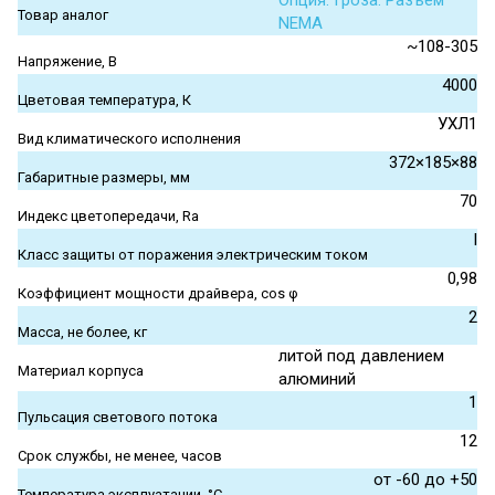
Опция. Гроза. Разъем
Товар аналог
NEMA
~108-305
Напряжение, В
4000
Цветовая температура, К
УХЛ1
Вид климатического исполнения
372×185×88
Габаритные размеры, мм
70
Индекс цветопередачи, Ra
I
Класс защиты от поражения электрическим током
0,98
Коэффициент мощности драйвера, cos φ
2
Масса, не более, кг
литой под давлением
Материал корпуса
алюминий
1
Пульсация светового потока
12
Срок службы, не менее, часов
от -60 до +50
Температура эксплуатации, °С