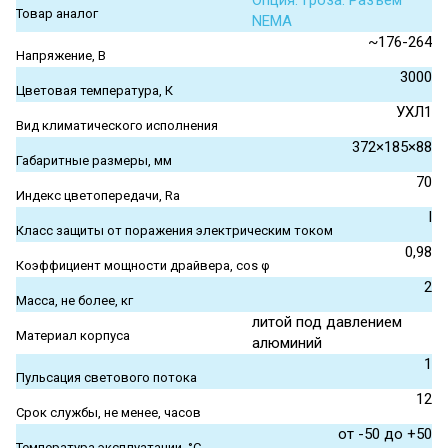
Опция. Гроза. Разъем
Товар аналог
NEMA
~176-264
Напряжение, В
3000
Цветовая температура, К
УХЛ1
Вид климатического исполнения
372×185×88
Габаритные размеры, мм
70
Индекс цветопередачи, Ra
I
Класс защиты от поражения электрическим током
0,98
Коэффициент мощности драйвера, cos φ
2
Масса, не более, кг
литой под давлением
Материал корпуса
алюминий
1
Пульсация светового потока
12
Срок службы, не менее, часов
от -50 до +50
Температура эксплуатации, °С