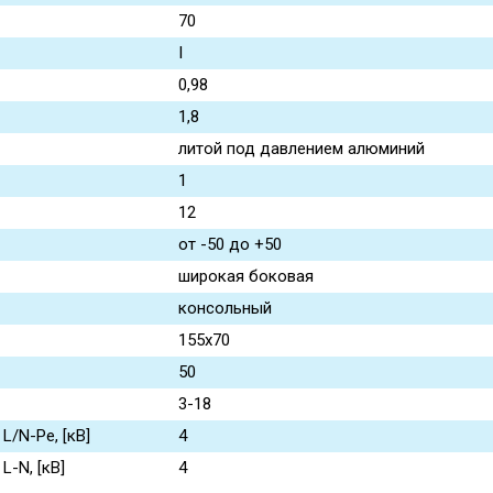
70
I
0,98
1,8
литой под давлением алюминий
1
12
от -50 до +50
широкая боковая
консольный
155x70
50
3-18
/N-Pe, [кВ]
4
-N, [кВ]
4