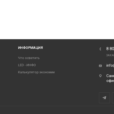
ИНФОРМАЦИЯ
8 8
ЗАКА
Что осветить
LED - ИНФО
info
Калькулятор экономии
Санк
офи