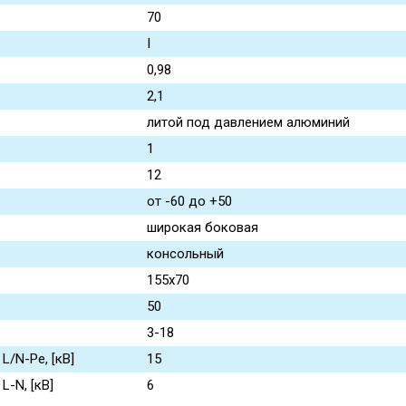
70
I
0,98
2,1
литой под давлением алюминий
1
12
от -60 до +50
широкая боковая
консольный
155x70
50
3-18
/N-Pe, [кВ]
15
-N, [кВ]
6