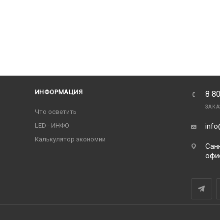
ИНФОРМАЦИЯ
8 8
ЗАКА
Что осветить
LED - ИНФО
info
Калькулятор экономии
Санк
офи