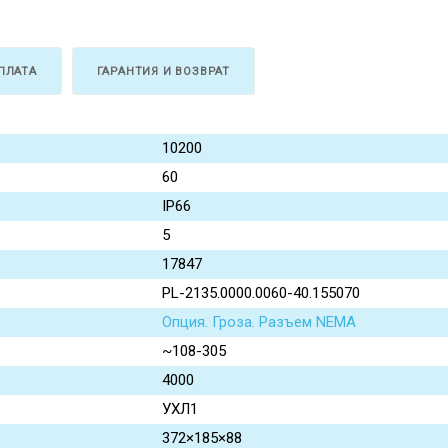
ПЛАТА
ГАРАНТИЯ И ВОЗВРАТ
10200
60
IP66
5
17847
PL-2135.0000.0060-40.155070
Опция. Гроза. Разъем NEMA
~108-305
4000
УХЛ1
372×185×88