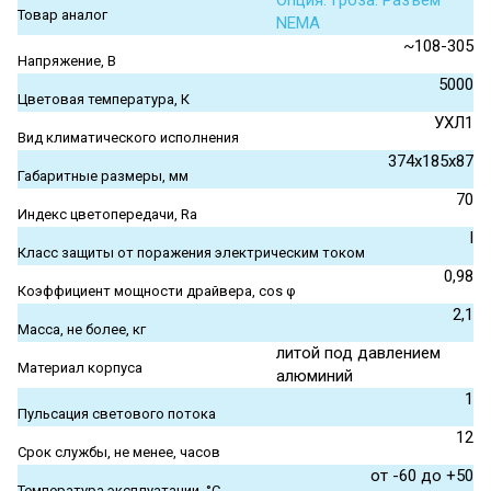
Опция. Гроза. Разъем
Товар аналог
NEMA
~108-305
Напряжение, В
5000
Цветовая температура, К
УХЛ1
Вид климатического исполнения
374x185x87
Габаритные размеры, мм
70
Индекс цветопередачи, Ra
I
Класс защиты от поражения электрическим током
0,98
Коэффициент мощности драйвера, cos φ
2,1
Масса, не более, кг
литой под давлением
Материал корпуса
алюминий
1
Пульсация светового потока
12
Срок службы, не менее, часов
от -60 до +50
Температура эксплуатации, °С