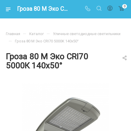
0
Гроза 80 M Эко CRI70 5000К 140х50° – купить по цене 19600.00 в интернет-магазине energoresurs-spb.ru
—
—
Главная
Каталог
Уличные светодиодные светильники
—
Гроза 80 M Эко CRI70 5000К 140х50°
Гроза 80 M Эко CRI70
5000К 140х50°