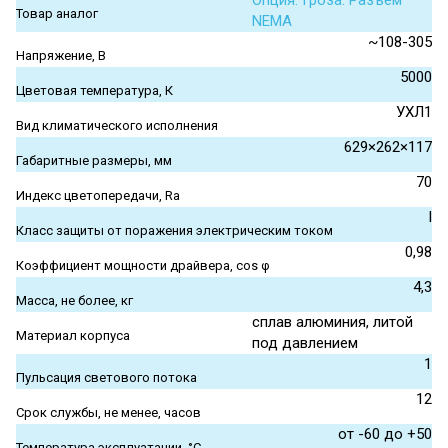
Опция. Гроза. Разъем
Товар аналог
NEMA
~108-305
Напряжение, В
5000
Цветовая температура, К
УХЛ1
Вид климатического исполнения
629×262×117
Габаритные размеры, мм
70
Индекс цветопередачи, Ra
I
Класс защиты от поражения электрическим током
0,98
Коэффициент мощности драйвера, cos φ
4,3
Масса, не более, кг
сплав алюминия, литой
Материал корпуса
под давлением
1
Пульсация светового потока
12
Срок службы, не менее, часов
от -60 до +50
Температура эксплуатации, °С