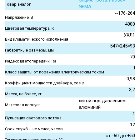
Опция. Гроза. Разъем
Товар аналог
NEMA
~176-264
Напряжение, В
4000
Цветовая температура, К
УХЛ1
Вид климатического исполнения
547×245×93
Габаритные размеры, мм
70
Индекс цветопередачи, Ra
I
Класс защиты от поражения электрическим током
0,98
Коэффициент мощности драйвера, cos φ
3,7
Масса, не более, кг
литой под давлением
Материал корпуса
алюминий
1
Пульсация светового потока
12
Срок службы, не менее, часов
от -60 до +50
Температура эксплуатации, °С