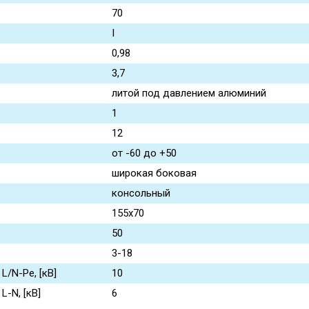
70
I
0,98
3,7
литой под давлением алюминий
1
12
от -60 до +50
широкая боковая
консольный
155x70
50
3-18
/N-Pe, [кВ]
10
-N, [кВ]
6