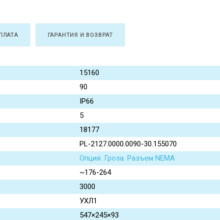
ПЛАТА
ГАРАНТИЯ И ВОЗВРАТ
15160
90
IP66
5
18177
PL-2127.0000.0090-30.155070
Опция. Гроза. Разъем NEMA
~176-264
3000
УХЛ1
547×245×93