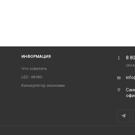
ИНФОРМАЦИЯ
8 8
ЗАКА
Что осветить
LED - ИНФО
info
Калькулятор экономии
Санк
офи