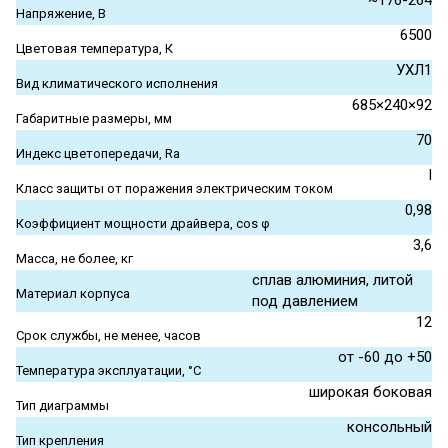
~176-264
Напряжение, В
6500
Цветовая температура, К
УХЛ1
Вид климатического исполнения
685×240×92
Габаритные размеры, мм
70
Индекс цветопередачи, Ra
I
Класс защиты от поражения электрическим током
0,98
Коэффициент мощности драйвера, cos φ
3,6
Масса, не более, кг
сплав алюминия, литой
Материал корпуса
под давлением
12
Срок службы, не менее, часов
от -60 до +50
Температура эксплуатации, °С
широкая боковая
Тип диаграммы
консольный
Тип крепления