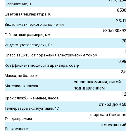
~176-264
Напряжение, В
6500
Цветовая температура, К
УХЛ1
Вид климатического исполнения
580×230×92
Габаритные размеры, мм
70
Индекс цветопередачи, Ra
I
Класс защиты от поражения электрическим током
0,98
Коэффициент мощности драйвера, cos φ
2,5
Масса, не более, кг
сплав алюминия, литой
Материал корпуса
под давлением
12
Срок службы, не менее, часов
от -50 до +50
Температура эксплуатации, °С
широкая боковая
Тип диаграммы
консольный
Тип крепления