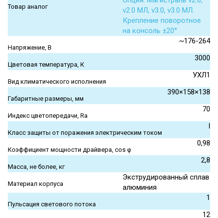
Опция. Магистраль v2.0,
Товар аналог
v2.0 МЛ, v3.0, v3.0 МЛ.
Крепление поворотное
на консоль ±20°
~176-264
Напряжение, В
3000
Цветовая температура, К
УХЛ1
Вид климатического исполнения
390×158×138
Габаритные размеры, мм
70
Индекс цветопередачи, Ra
I
Класс защиты от поражения электрическим током
0,98
Коэффициент мощности драйвера, cos φ
2,8
Масса, не более, кг
Экструдированный сплав
Материал корпуса
алюминия
1
Пульсация светового потока
12