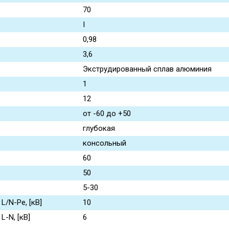
70
I
0,98
3,6
Экструдированный сплав алюминия
1
12
от -60 до +50
глубокая
консольный
60
50
5-30
/N-Pe, [кВ]
10
-N, [кВ]
6