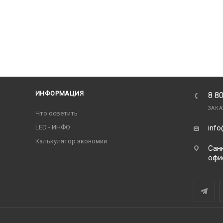
ИНФОРМАЦИЯ
8 8
ЗАКА
Что осветить
LED - ИНФО
info
Калькулятор экономии
Санк
офи