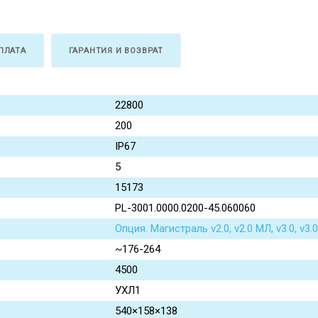
ПЛАТА
ГАРАНТИЯ И ВОЗВРАТ
22800
200
IP67
5
15173
PL-3001.0000.0200-45.060060
Опция. Магистраль v2.0, v2.0 МЛ, v3.0, v
~176-264
4500
УХЛ1
540×158×138