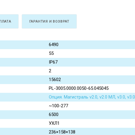
ПЛАТА
ГАРАНТИЯ И ВОЗВРАТ
6490
55
IP67
2
15602
PL-3005.0000.0050-65.045045
Опция. Магистраль v2.0, v2.0 МЛ, v3.0, v
~100-277
6500
УХЛ1
236×158×138