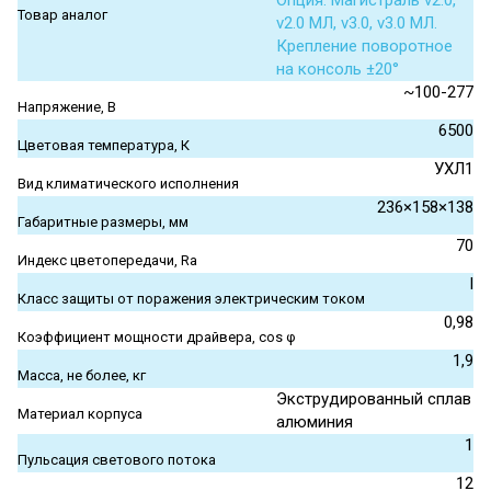
Опция. Магистраль v2.0,
Товар аналог
v2.0 МЛ, v3.0, v3.0 МЛ.
Крепление поворотное
на консоль ±20°
~100-277
Напряжение, В
6500
Цветовая температура, К
УХЛ1
Вид климатического исполнения
236×158×138
Габаритные размеры, мм
70
Индекс цветопередачи, Ra
I
Класс защиты от поражения электрическим током
0,98
Коэффициент мощности драйвера, cos φ
1,9
Масса, не более, кг
Экструдированный сплав
Материал корпуса
алюминия
1
Пульсация светового потока
12