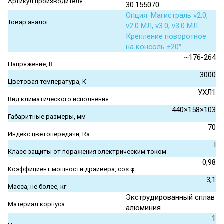
Артикул производителя
30.155070
Опция. Магистраль v2.0,
Товар аналог
v2.0 МЛ, v3.0, v3.0 МЛ.
Крепление поворотное
на консоль ±20°
~176-264
Напряжение, В
3000
Цветовая температура, К
УХЛ1
Вид климатического исполнения
440×158×103
Габаритные размеры, мм
70
Индекс цветопередачи, Ra
I
Класс защиты от поражения электрическим током
0,98
Коэффициент мощности драйвера, cos φ
3,1
Масса, не более, кг
Экструдированный сплав
Материал корпуса
алюминия
1