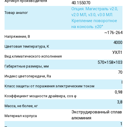
Артикул производителя
40.155070
Опция. Магистраль v2.0,
Товар аналог
v2.0 МЛ, v3.0, v3.0 МЛ.
Крепление поворотное
на консоль ±20°
~176-264
Напряжение, В
4000
Цветовая температура, К
УХЛ1
Вид климатического исполнения
570×158×103
Габаритные размеры, мм
70
Индекс цветопередачи, Ra
I
Класс защиты от поражения электрическим током
0,98
Коэффициент мощности драйвера, cos φ
3,8
Масса, не более, кг
Экструдированный сплав
Материал корпуса
алюминия
1