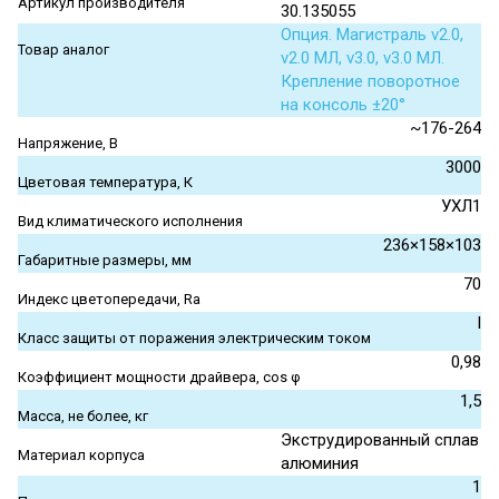
Артикул производителя
30.135055
Опция. Магистраль v2.0,
Товар аналог
v2.0 МЛ, v3.0, v3.0 МЛ.
Крепление поворотное
на консоль ±20°
~176-264
Напряжение, В
3000
Цветовая температура, К
УХЛ1
Вид климатического исполнения
236×158×103
Габаритные размеры, мм
70
Индекс цветопередачи, Ra
I
Класс защиты от поражения электрическим током
0,98
Коэффициент мощности драйвера, cos φ
1,5
Масса, не более, кг
Экструдированный сплав
Материал корпуса
алюминия
1