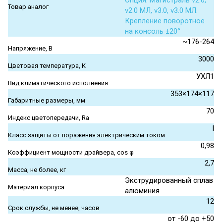
Опция. Магистраль v2.0,
Товар аналог
v2.0 МЛ, v3.0, v3.0 МЛ.
Крепление поворотное
на консоль ±20°
~176-264
Напряжение, В
3000
Цветовая температура, К
УХЛ1
Вид климатического исполнения
353×174×117
Габаритные размеры, мм
70
Индекс цветопередачи, Ra
I
Класс защиты от поражения электрическим током
0,98
Коэффициент мощности драйвера, cos φ
2,7
Масса, не более, кг
Экструдированный сплав
Материал корпуса
алюминия
12
Срок службы, не менее, часов
от -60 до +50