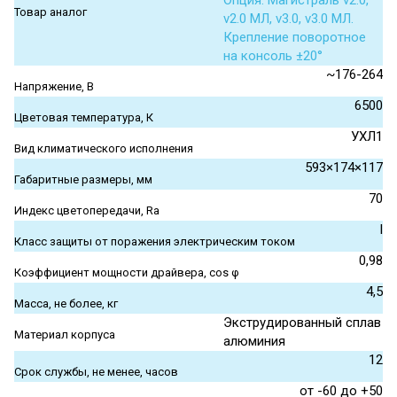
Опция. Магистраль v2.0,
Товар аналог
v2.0 МЛ, v3.0, v3.0 МЛ.
Крепление поворотное
на консоль ±20°
~176-264
Напряжение, В
6500
Цветовая температура, К
УХЛ1
Вид климатического исполнения
593×174×117
Габаритные размеры, мм
70
Индекс цветопередачи, Ra
I
Класс защиты от поражения электрическим током
0,98
Коэффициент мощности драйвера, cos φ
4,5
Масса, не более, кг
Экструдированный сплав
Материал корпуса
алюминия
12
Срок службы, не менее, часов
от -60 до +50