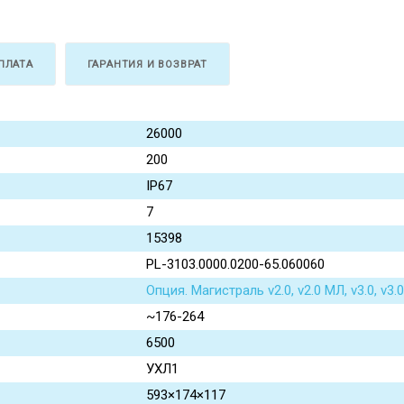
ПЛАТА
ГАРАНТИЯ И ВОЗВРАТ
26000
200
IP67
7
15398
PL-3103.0000.0200-65.060060
Опция. Магистраль v2.0, v2.0 МЛ, v3.0, v
~176-264
6500
УХЛ1
593×174×117