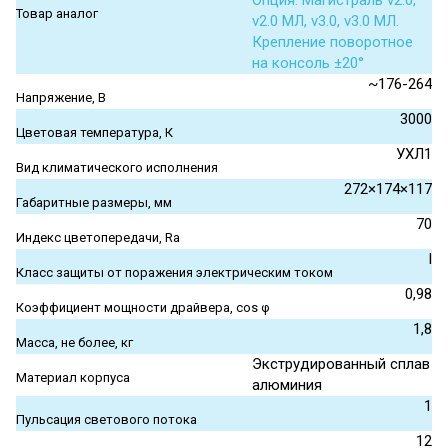
Опция. Магистраль v2.0,
Товар аналог
v2.0 МЛ, v3.0, v3.0 МЛ.
Крепление поворотное
на консоль ±20°
~176-264
Напряжение, В
3000
Цветовая температура, К
УХЛ1
Вид климатического исполнения
272×174×117
Габаритные размеры, мм
70
Индекс цветопередачи, Ra
I
Класс защиты от поражения электрическим током
0,98
Коэффициент мощности драйвера, cos φ
1,8
Масса, не более, кг
Экструдированный сплав
Материал корпуса
алюминия
1
Пульсация светового потока
12