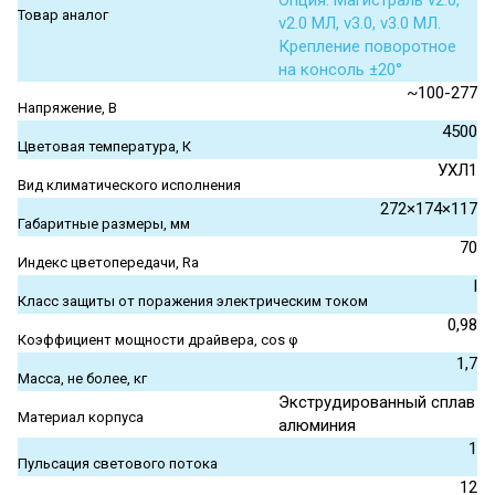
Опция. Магистраль v2.0,
Товар аналог
v2.0 МЛ, v3.0, v3.0 МЛ.
Крепление поворотное
на консоль ±20°
~100-277
Напряжение, В
4500
Цветовая температура, К
УХЛ1
Вид климатического исполнения
272×174×117
Габаритные размеры, мм
70
Индекс цветопередачи, Ra
I
Класс защиты от поражения электрическим током
0,98
Коэффициент мощности драйвера, cos φ
1,7
Масса, не более, кг
Экструдированный сплав
Материал корпуса
алюминия
1
Пульсация светового потока
12