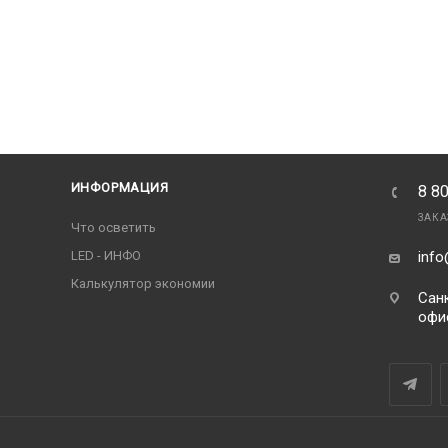
ИНФОРМАЦИЯ
8 8
ЗАКА
Что осветить
LED - ИНФО
info
Калькулятор экономии
Санк
офи