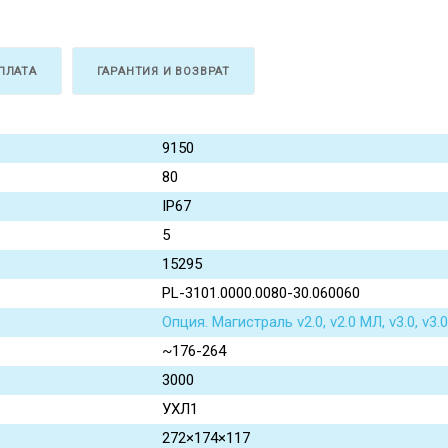
ПЛАТА
ГАРАНТИЯ И ВОЗВРАТ
9150
80
IP67
5
15295
PL-3101.0000.0080-30.060060
Опция. Магистраль v2.0, v2.0 МЛ, v3.0, v
~176-264
3000
УХЛ1
272×174×117