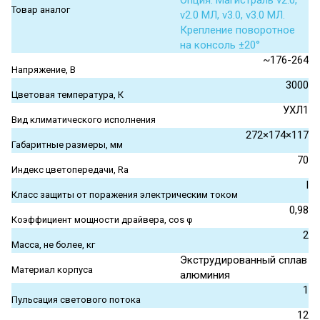
Опция. Магистраль v2.0,
Товар аналог
v2.0 МЛ, v3.0, v3.0 МЛ.
Крепление поворотное
на консоль ±20°
~176-264
Напряжение, В
3000
Цветовая температура, К
УХЛ1
Вид климатического исполнения
272×174×117
Габаритные размеры, мм
70
Индекс цветопередачи, Ra
I
Класс защиты от поражения электрическим током
0,98
Коэффициент мощности драйвера, cos φ
2
Масса, не более, кг
Экструдированный сплав
Материал корпуса
алюминия
1
Пульсация светового потока
12