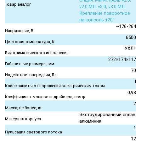
Опция. Магистраль v2.0,
Товар аналог
v2.0 МЛ, v3.0, v3.0 МЛ.
Крепление поворотное
на консоль ±20°
~176-264
Напряжение, В
6500
Цветовая температура, К
УХЛ1
Вид климатического исполнения
272×174×117
Габаритные размеры, мм
70
Индекс цветопередачи, Ra
I
Класс защиты от поражения электрическим током
0,98
Коэффициент мощности драйвера, cos φ
2
Масса, не более, кг
Экструдированный сплав
Материал корпуса
алюминия
1
Пульсация светового потока
12