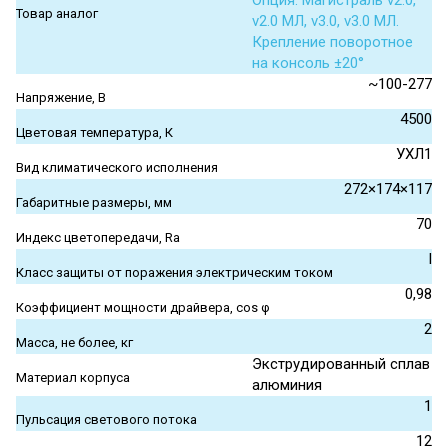
Опция. Магистраль v2.0,
Товар аналог
v2.0 МЛ, v3.0, v3.0 МЛ.
Крепление поворотное
на консоль ±20°
~100-277
Напряжение, В
4500
Цветовая температура, К
УХЛ1
Вид климатического исполнения
272×174×117
Габаритные размеры, мм
70
Индекс цветопередачи, Ra
I
Класс защиты от поражения электрическим током
0,98
Коэффициент мощности драйвера, cos φ
2
Масса, не более, кг
Экструдированный сплав
Материал корпуса
алюминия
1
Пульсация светового потока
12