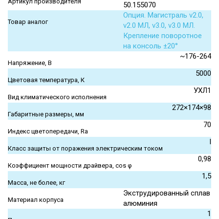
Артикул производителя
50.155070
Опция. Магистраль v2.0,
Товар аналог
v2.0 МЛ, v3.0, v3.0 МЛ.
Крепление поворотное
на консоль ±20°
~176-264
Напряжение, В
5000
Цветовая температура, К
УХЛ1
Вид климатического исполнения
272×174×98
Габаритные размеры, мм
70
Индекс цветопередачи, Ra
I
Класс защиты от поражения электрическим током
0,98
Коэффициент мощности драйвера, cos φ
1,5
Масса, не более, кг
Экструдированный сплав
Материал корпуса
алюминия
1