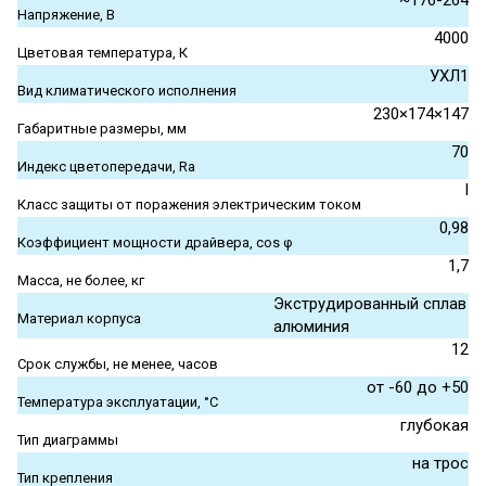
~176-264
Напряжение, В
4000
Цветовая температура, К
УХЛ1
Вид климатического исполнения
230×174×147
Габаритные размеры, мм
70
Индекс цветопередачи, Ra
I
Класс защиты от поражения электрическим током
0,98
Коэффициент мощности драйвера, cos φ
1,7
Масса, не более, кг
Экструдированный сплав
Материал корпуса
алюминия
12
Срок службы, не менее, часов
от -60 до +50
Температура эксплуатации, °С
глубокая
Тип диаграммы
на трос
Тип крепления