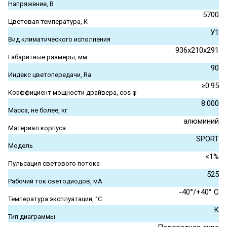
Напряжение, В
5700
Цветовая температура, К
У1
Вид климатического исполнения
936x210x291
Габаритные размеры, мм
90
Индекс цветопередачи, Ra
≥0.95
Коэффициент мощности драйвера, cos φ
8.000
Масса, не более, кг
алюминий
Материал корпуса
SPORT
Модель
<1%
Пульсация светового потока
525
Рабочий ток светодиодов, мА
-40°/+40° С
Температура эксплуатации, °С
К
Тип диаграммы