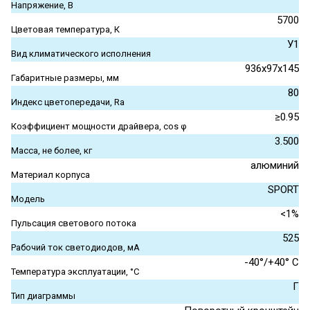
Напряжение, В
5700
Цветовая температура, К
У1
Вид климатического исполнения
936x97x145
Габаритные размеры, мм
80
Индекс цветопередачи, Ra
≥0.95
Коэффициент мощности драйвера, cos φ
3.500
Масса, не более, кг
алюминий
Материал корпуса
SPORT
Модель
<1%
Пульсация светового потока
525
Рабочий ток светодиодов, мА
-40°/+40° С
Температура эксплуатации, °С
Г
Тип диаграммы