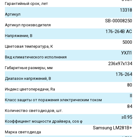
Гарантийный срок, лет
13318
Артикул
SB-00008250
Артикул производителя
176-264В АС
Напряжение, В
5000
Цветовая температура, К
УХЛ1
Вид климатического исполнения
236x97x134
Габаритные размеры, мм
176-264
Диапазон напряжений, В
80
Индекс цветопередачи, Ra
II
Класс защиты от поражения электрическим током
84
Количество светодиодов, шт.
≥0.95
Коэффициент мощности драйвера, cos φ
Samsung LM281B+
Марка светодиода