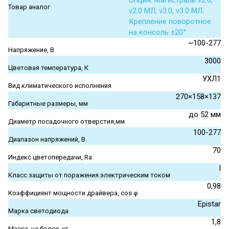
Опция. Магистраль v2.0,
Товар аналог
v2.0 МЛ, v3.0, v3.0 МЛ.
Крепление поворотное
на консоль ±20°
~100-277
Напряжение, В
3000
Цветовая температура, К
УХЛ1
Вид климатического исполнения
270×158×137
Габаритные размеры, мм
до 52 мм
Диаметр посадочного отверстия,мм
100-277
Диапазон напряжений, В
70
Индекс цветопередачи, Ra
I
Класс защиты от поражения электрическим током
0,98
Коэффициент мощности драйвера, cos φ
Epistar
Марка светодиода
1,8
Масса, не более, кг