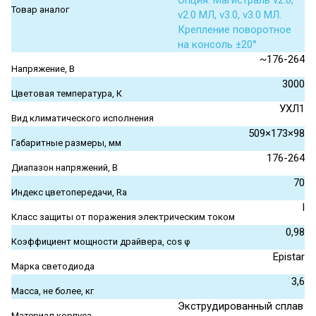
Опция. Магистраль v2.0,
Товар аналог
v2.0 МЛ, v3.0, v3.0 МЛ.
Крепление поворотное
на консоль ±20°
~176-264
Напряжение, В
3000
Цветовая температура, К
УХЛ1
Вид климатического исполнения
509×173×98
Габаритные размеры, мм
176-264
Диапазон напряжений, В
70
Индекс цветопередачи, Ra
I
Класс защиты от поражения электрическим током
0,98
Коэффициент мощности драйвера, cos φ
Epistar
Марка светодиода
3,6
Масса, не более, кг
Экструдированный сплав
Материал корпуса