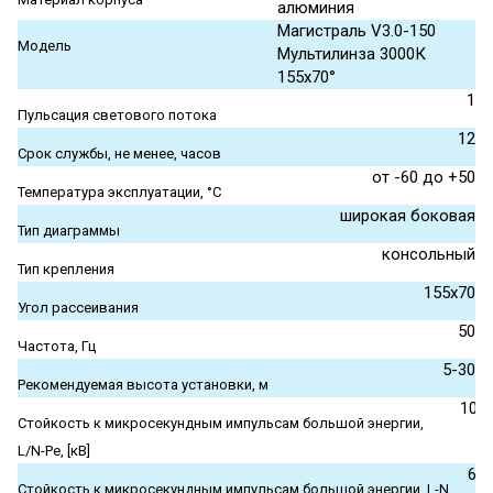
алюминия
Магистраль V3.0-150
Модель
Мультилинза 3000К
155x70°
1
Пульсация светового потока
12
Срок службы, не менее, часов
от -60 до +50
Температура эксплуатации, °С
широкая боковая
Тип диаграммы
консольный
Тип крепления
155x70
Угол рассеивания
50
Частота, Гц
5-30
Рекомендуемая высота установки, м
10
Стойкость к микросекундным импульсам большой энергии,
L/N-Pe, [кВ]
6
Стойкость к микросекундным импульсам большой энергии, L-N,