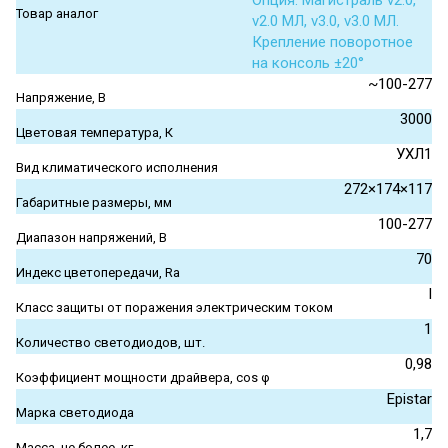
Опция. Магистраль v2.0,
Товар аналог
v2.0 МЛ, v3.0, v3.0 МЛ.
Крепление поворотное
на консоль ±20°
~100-277
Напряжение, В
3000
Цветовая температура, К
УХЛ1
Вид климатического исполнения
272×174×117
Габаритные размеры, мм
100-277
Диапазон напряжений, В
70
Индекс цветопередачи, Ra
I
Класс защиты от поражения электрическим током
1
Количество светодиодов, шт.
0,98
Коэффициент мощности драйвера, cos φ
Epistar
Марка светодиода
1,7
Масса, не более, кг