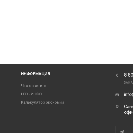
ИНФОРМАЦИЯ
8 8
ЗАКА
Что осветить
LED - ИНФО
info
Калькулятор экономии
Санк
офи