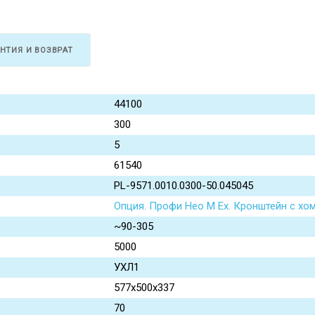
АНТИЯ И ВОЗВРАТ
44100
300
5
61540
PL-9571.0010.0300-50.045045
Опция. Профи Нео M Ex. Кронштейн с хо
~90-305
5000
УХЛ1
577х500х337
70