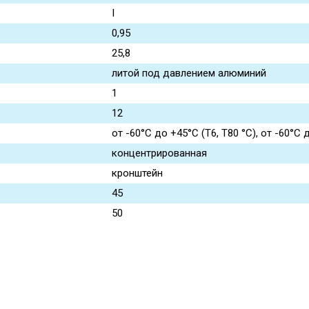
I
0,95
25,8
литой под давлением алюминий
1
12
от -60°C до +45°C (T6, T80 °C), от -60°C 
концентрированная
кронштейн
45
50