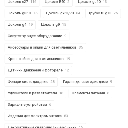
Цоколь е27
116
Цоколь Е40
2
Цоколь gu10
13
Цоколь gu5.3
16
Цоколь gx53/70
64
Трубки t8 g13
25
Цоколь g4
19
Цоколь g9
15
Сопутствующее оборудование
9
Аксессуары и опции для светильников
35
Кронштейны для светильников
19
Датчики движения и фотореле
12
Фонари светодиодные
28
Гирлянды светодиодные
9
Удлинители и разветвители
16
Элементы питания
6
Зарядные устройства
6
Изделия для электромонтажа
83
Декоративные светодиодные ночники
15